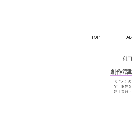
TOP
A
利
創作活
​その人に
で、個性を
粘土造形・