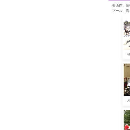
美術館、博
プール、海
初
お