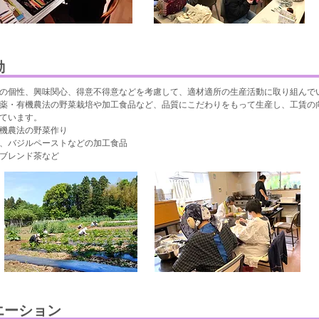
動
の個性、興味関心、得意不得意などを考慮して、適材適所の生産活動に取り組んで
薬・有機農法の野菜栽培や加工食品など、品質にこだわりをもって生産し、工賃の
ています。
機農法の野菜作り
、バジルペーストなどの加工食品
ブレンド茶など
エーション