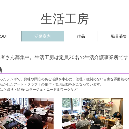
生活工房​
BOUT
活動案内
作品
職員募集
用者さん募集中。生活工房は定員20名の生活介護事業所です
動
あったテンポで、興味や関心のある活動を中心に、管理・強制のない自由な雰囲気の
活かしたアート・クラフトの創作・表現活動をおこなっています。
はた織り・絵画･コラージュ・ニードルワークなど